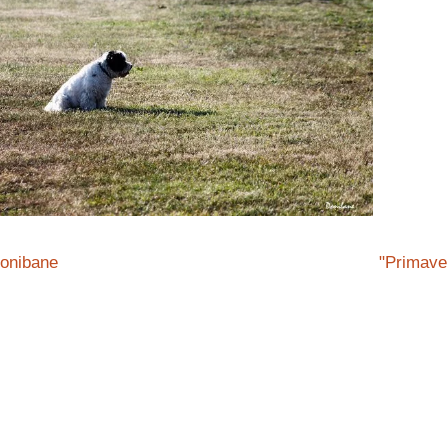
onibane
"Primave