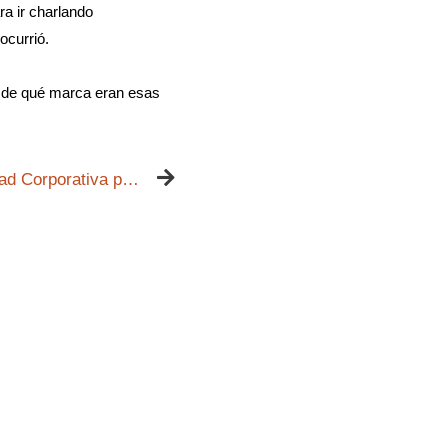
a ir charlando
ocurrió.
 ¿de qué marca eran esas
"Diseño del Manual de Identidad Corporativa para CBlink" por Donibane