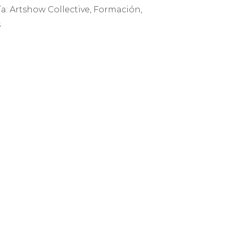
ía:
Artshow Collective
,
Formación
,
s