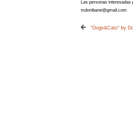
Las personas interesadas 
mdonibane@gmail.com
"Dogs&Cats" by D